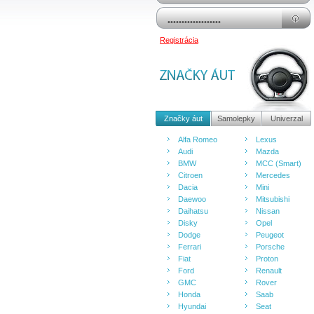
Registrácia
Značky áut
Samolepky
Univerzal
Alfa Romeo
Lexus
Audi
Mazda
BMW
MCC (Smart)
Citroen
Mercedes
Dacia
Mini
Daewoo
Mitsubishi
Daihatsu
Nissan
Disky
Opel
Dodge
Peugeot
Ferrari
Porsche
Fiat
Proton
Ford
Renault
GMC
Rover
Honda
Saab
Hyundai
Seat