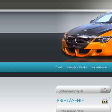
Úvod
Návody a články
Na stiahnutie