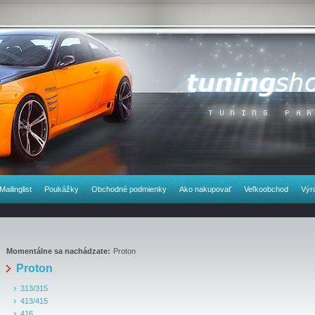
Mailinglist
Poukážky
Obchodné podmienky
Ako nakupovať
Veľkoobchod
Výr
Momentálne sa nachádzate:
Proton
Proton
313/315
413/415
416