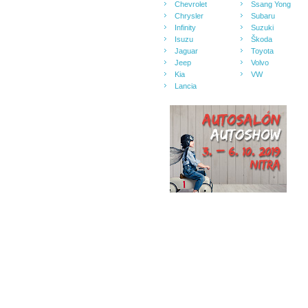
Chevrolet
Ssang Yong
Chrysler
Subaru
Infinity
Suzuki
Isuzu
Škoda
Jaguar
Toyota
Jeep
Volvo
Kia
VW
Lancia